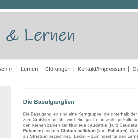
ehirn
Lernen
Störungen
Kontakt/Impressum
Da
Die Basalganglien
Die Basalganglien sind eine Kerngruppe, die unterhalb der 
zum Großhirn gezählt wird. Sie spielt eine wichtige Rolle b
den Kernen zählen der
Nucleus caudatus
(kurz
Caudatu
Putamen
) und der
Globus pallidum
(kurz
Pallidum
). Ca
als
Striatum
bezeichnet. (Leider – zumindest für den Lerner