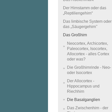
Der Hirnstamm oder das
„Reptiliengehirn“
Das limbische System oder
das „Säugergehirn"
Das Großhirn
Neocortex, Archicortex,
Paleocortex, Isocortex,
Allocortex - alles Cortex
oder was?
Die Großhirnrinde - Neo-
oder Isocortex
Der Allocortex -
Hippocampus und
Riechhirn
Die Basalganglien
Das Zwischenhirn - der