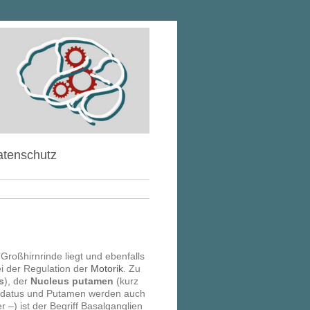
tenschutz
Großhirnrinde liegt und ebenfalls
ei der Regulation der
Motorik
. Zu
s
), der
Nucleus putamen
(kurz
udatus und Putamen werden auch
 –) ist der Begriff Basalganglien