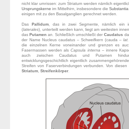
nicht klar umrissen: zum Striatum werden nämlich eigentlic
Ursprungskerne
im Mittelhirn, insbesondere die
Substantia
einigen mit zu den Basalganglien gerechnet werden.
Das
Pallidum
, das in zwei Segmente, nämlich ein i
(
laterales
), unterteilt werden kann, liegt am weitesten inne
das
Putamen
an. Schließlich umschließt der
Caudatus
da
der Name Nucleus caudatus – Schweifkern (cauda –
lat.
die einzelnen Kerne voneinander und grenzen es au
Fasermassen werden als
Capsula interna
– innere Kapse
auch zwischen Caudatus und Putamen hindurc
entwicklungsgeschichtlich eigentlich zusammengehörend
Streifen von Faserverbindungen verbunden. Von diesen 
Striatum
,
Streifenkörper
.