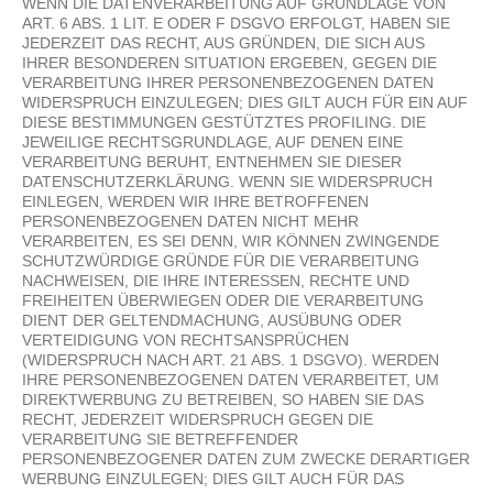
WENN DIE DATENVERARBEITUNG AUF GRUNDLAGE VON
ART. 6 ABS. 1 LIT. E ODER F DSGVO ERFOLGT, HABEN SIE
JEDERZEIT DAS RECHT, AUS GRÜNDEN, DIE SICH AUS
IHRER BESONDEREN SITUATION ERGEBEN, GEGEN DIE
VERARBEITUNG IHRER PERSONENBEZOGENEN DATEN
WIDERSPRUCH EINZULEGEN; DIES GILT AUCH FÜR EIN AUF
DIESE BESTIMMUNGEN GESTÜTZTES PROFILING. DIE
JEWEILIGE RECHTSGRUNDLAGE, AUF DENEN EINE
VERARBEITUNG BERUHT, ENTNEHMEN SIE DIESER
DATENSCHUTZERKLÄRUNG. WENN SIE WIDERSPRUCH
EINLEGEN, WERDEN WIR IHRE BETROFFENEN
PERSONENBEZOGENEN DATEN NICHT MEHR
VERARBEITEN, ES SEI DENN, WIR KÖNNEN ZWINGENDE
SCHUTZWÜRDIGE GRÜNDE FÜR DIE VERARBEITUNG
NACHWEISEN, DIE IHRE INTERESSEN, RECHTE UND
FREIHEITEN ÜBERWIEGEN ODER DIE VERARBEITUNG
DIENT DER GELTENDMACHUNG, AUSÜBUNG ODER
VERTEIDIGUNG VON RECHTSANSPRÜCHEN
(WIDERSPRUCH NACH ART. 21 ABS. 1 DSGVO). WERDEN
IHRE PERSONENBEZOGENEN DATEN VERARBEITET, UM
DIREKTWERBUNG ZU BETREIBEN, SO HABEN SIE DAS
RECHT, JEDERZEIT WIDERSPRUCH GEGEN DIE
VERARBEITUNG SIE BETREFFENDER
PERSONENBEZOGENER DATEN ZUM ZWECKE DERARTIGER
WERBUNG EINZULEGEN; DIES GILT AUCH FÜR DAS