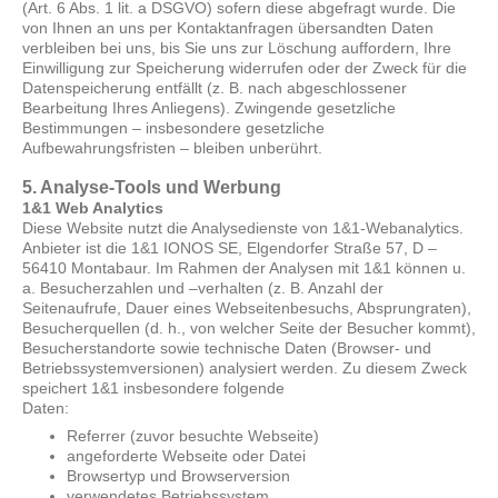
(Art. 6 Abs. 1 lit. a DSGVO) sofern diese abgefragt wurde. Die
von Ihnen an uns per Kontaktanfragen übersandten Daten
verbleiben bei uns, bis Sie uns zur Löschung auffordern, Ihre
Einwilligung zur Speicherung widerrufen oder der Zweck für die
Datenspeicherung entfällt (z. B. nach abgeschlossener
Bearbeitung Ihres Anliegens). Zwingende gesetzliche
Bestimmungen – insbesondere gesetzliche
Aufbewahrungsfristen – bleiben unberührt.
5. Analyse-Tools und Werbung
1&1 Web Analytics
Diese Website nutzt die Analysedienste von 1&1-Webanalytics.
Anbieter ist die 1&1 IONOS SE, Elgendorfer Straße 57, D –
56410 Montabaur. Im Rahmen der Analysen mit 1&1 können u.
a. Besucherzahlen und –verhalten (z. B. Anzahl der
Seitenaufrufe, Dauer eines Webseitenbesuchs, Absprungraten),
Besucherquellen (d. h., von welcher Seite der Besucher kommt),
Besucherstandorte sowie technische Daten (Browser- und
Betriebssystemversionen) analysiert werden. Zu diesem Zweck
speichert 1&1 insbesondere folgende
Daten:
Referrer (zuvor besuchte Webseite)
angeforderte Webseite oder Datei
Browsertyp und Browserversion
verwendetes Betriebssystem